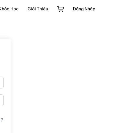
Khóa Học
Giới Thiệu
Đăng Nhập
u?