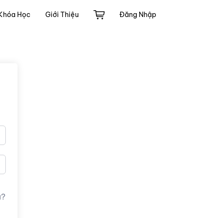
Khóa Học
Giới Thiệu
Đăng Nhập
u?