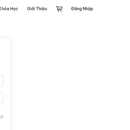
Khóa Học
Giới Thiệu
Đăng Nhập
u?