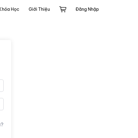
Khóa Học
Giới Thiệu
Đăng Nhập
u?