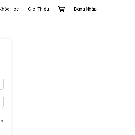
Khóa Học
Giới Thiệu
Đăng Nhập
u?