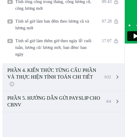
Tính tổng công trong tháng, công lương cũ,
09:43
công lương mới
Tính số giờ làm ban đêm theo lương cũ và
07:28
lương mới
Tính số giờ làm thêm giờ theo ngày lễ/ cuối
17:07
tuần, lương cũ/ lương mới, ban đêm/ ban
ngày
PHẦN 4. KIẾN THỨC TỪNG CẤU PHẦN
VÀ THỰC HIỆN TÍNH TOÁN CHI TIẾT
0/22
PHẦN 5. HƯỚNG DẪN GỬI PAYSLIP CHO
0/4
CBNV