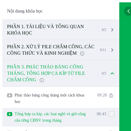
Nội dung khóa học
PHẦN 1. TÀI LIỆU VÀ TỔNG QUAN
0/2
KHÓA HỌC
PHẦN 2. XỬ LÝ FILE CHẤM CÔNG, CÁC
0/11
CÔNG THỨC VÀ KINH NGHIỆM
PHẦN 3. PHÁC THẢO BẢNG CÔNG
THÁNG, TỔNG HỢP CA KÍP TỪ FILE
0/5
CHẤM CÔNG
Phác thảo bảng công tháng một cách khoa
09:28
học
Tổng hợp ca kíp, các loại nghỉ và giờ công
06:43
của từng CBNV trong tháng