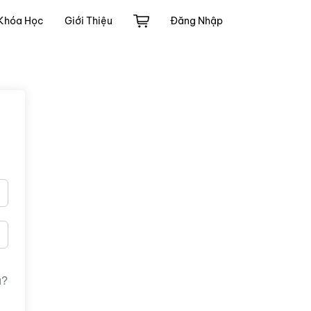
Khóa Học
Giới Thiệu
Đăng Nhập
u?