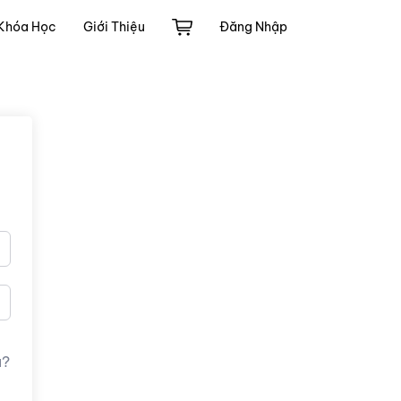
Khóa Học
Giới Thiệu
Đăng Nhập
u?