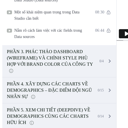
Data Studio (Data sources)
Một số khái niệm quan trọng trong Data
08:30
Studio cần biết
Nắm rõ cách làm việc với các fields trong
06:44
Data sources
PHẦN 3. PHÁC THẢO DASHBOARD
(WIREFRAME) VÀ CHỈNH STYLE PHÙ
0/4
HỢP VỚI BRAND COLOR CỦA CÔNG TY
PHẦN 4. XÂY DỰNG CÁC CHARTS VỀ
DEMOGRAPHICS – ĐẶC ĐIỂM ĐỘI NGŨ
0/15
NHÂN SỰ
PHẦN 5. XEM CHI TIẾT (DEEPDIVE) VỀ
DEMOGRAPHICS CÙNG CÁC CHARTS
0/14
HỮU ÍCH