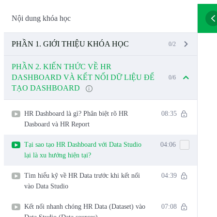
Nội dung khóa học
PHẦN 1. GIỚI THIỆU KHÓA HỌC
0/2
PHẦN 2. KIẾN THỨC VỀ HR
DASHBOARD VÀ KẾT NỐI DỮ LIỆU ĐỂ
0/6
TẠO DASHBOARD
HR Dashboard là gì? Phân biệt rõ HR
08:35
Dasboard và HR Report
Tại sao tạo HR Dashboard với Data Studio
04:06
lại là xu hướng hiện tại?
Tìm hiểu kỹ về HR Data trước khi kết nối
04:39
vào Data Studio
Kết nối nhanh chóng HR Data (Dataset) vào
07:08