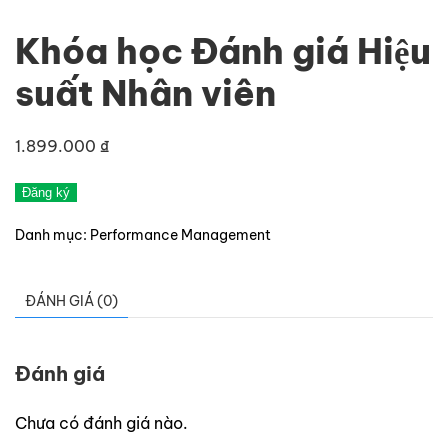
Khóa học Đánh giá Hiệu
suất Nhân viên
1.899.000
₫
Khóa
Đăng ký
học
Danh mục:
Performance Management
Đánh
giá
Hiệu
ĐÁNH GIÁ (0)
suất
Nhân
Đánh giá
viên
số
Chưa có đánh giá nào.
lượng