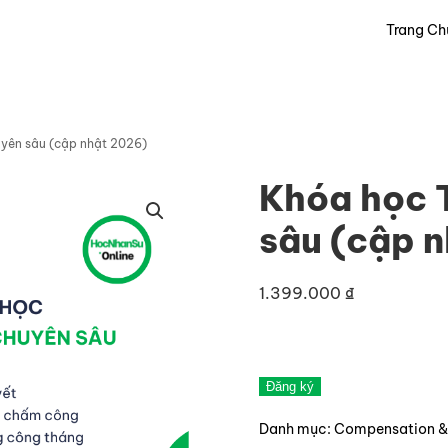
Trang Ch
uyên sâu (cập nhật 2026)
Khóa học 
sâu (cập 
1.399.000
₫
Khóa
Đăng ký
học
Danh mục:
Compensation & 
Tiền