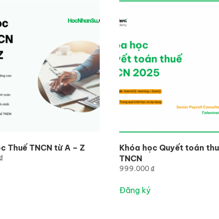
c Thuế TNCN từ A – Z
Khóa học Quyết toán th
₫
TNCN
999.000
₫
Đăng ký