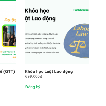
uế (QTT)
Khóa học Luật Lao động
699.000
₫
Đăng ký